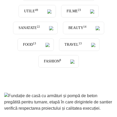
49
23
UTILE
FILME
22
14
SANATATE
BEAUTY
13
13
FOOD
TRAVEL
8
FASHION