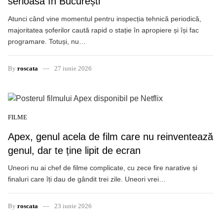
serioasă în București
Atunci când vine momentul pentru inspecția tehnică periodică,
majoritatea șoferilor caută rapid o stație în apropiere și își fac
programare. Totuși, nu…
By
roscata
27 iunie 2026
FILME
Apex, genul acela de film care nu reinventează
genul, dar te ține lipit de ecran
Uneori nu ai chef de filme complicate, cu zece fire narative și
finaluri care îți dau de gândit trei zile. Uneori vrei…
By
roscata
23 iunie 2026