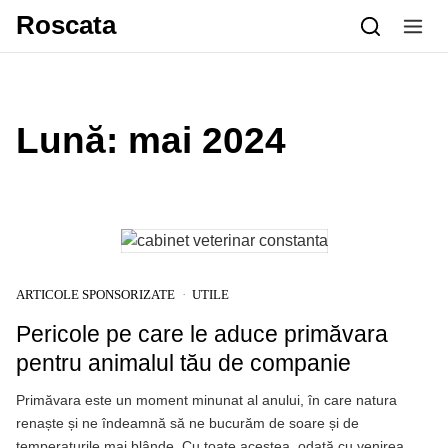
Skip to content
Roscata
Lună:
mai 2024
ARTICOLE SPONSORIZATE
UTILE
Pericole pe care le aduce primăvara
pentru animalul tău de companie
Primăvara este un moment minunat al anului, în care natura
renaște și ne îndeamnă să ne bucurăm de soare și de
temperaturile mai blânde. Cu toate acestea, odată cu venirea