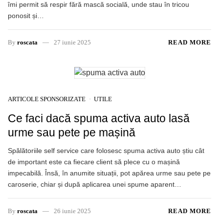
îmi permit să respir fără mască socială, unde stau în tricou
ponosit și…
By
roscata
27 iunie 2025
READ MORE
ARTICOLE SPONSORIZATE
UTILE
Ce faci dacă spuma activa auto lasă
urme sau pete pe mașină
Spălătoriile self service care folosesc spuma activa auto știu cât
de important este ca fiecare client să plece cu o mașină
impecabilă. Însă, în anumite situații, pot apărea urme sau pete pe
caroserie, chiar și după aplicarea unei spume aparent…
By
roscata
26 iunie 2025
READ MORE