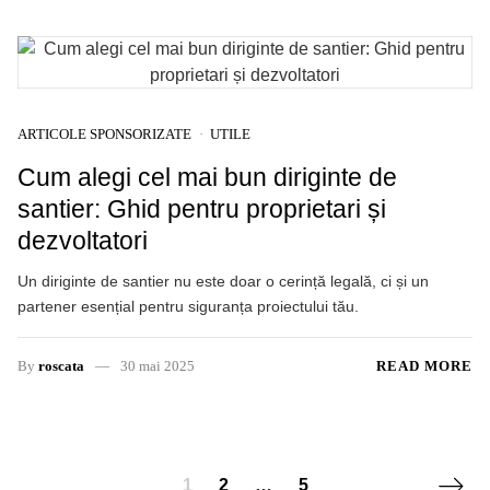
ARTICOLE SPONSORIZATE
UTILE
Cum alegi cel mai bun diriginte de
santier: Ghid pentru proprietari și
dezvoltatori
Un diriginte de santier nu este doar o cerință legală, ci și un
partener esențial pentru siguranța proiectului tău.
By
roscata
30 mai 2025
READ MORE
Posts navigation
Next 
1
2
…
5