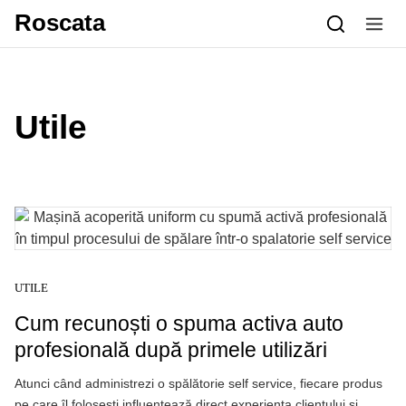
Skip to content
Roscata
Utile
UTILE
Cum recunoști o spuma activa auto
profesională după primele utilizări
Atunci când administrezi o spălătorie self service, fiecare produs
pe care îl folosești influențează direct experiența clientului și