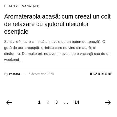
BEAUTY
SANATATE
Aromaterapia acasă: cum creezi un colț
de relaxare cu ajutorul uleiurilor
esențiale
Sunt zile în care simți că ai nevoie de un buton de „pauză”. O
gură de aer proaspăt, o liniște care nu vine din afară, ci
dinăuntru. De multe ori, nu avem nevoie de o vacanță sau de un
weekend…
By
roscata
5 decembrie 2025
READ MORE
Posts navigation
Previous page
Next 
1
2
3
…
14