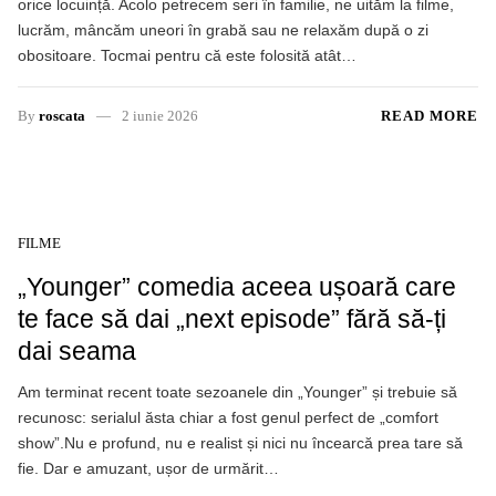
orice locuință. Acolo petrecem seri în familie, ne uităm la filme,
lucrăm, mâncăm uneori în grabă sau ne relaxăm după o zi
obositoare. Tocmai pentru că este folosită atât…
By
roscata
2 iunie 2026
READ MORE
FILME
„Younger” comedia aceea ușoară care
te face să dai „next episode” fără să-ți
dai seama
Am terminat recent toate sezoanele din „Younger” și trebuie să
recunosc: serialul ăsta chiar a fost genul perfect de „comfort
show”.Nu e profund, nu e realist și nici nu încearcă prea tare să
fie. Dar e amuzant, ușor de urmărit…