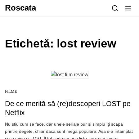
Skip to content
Roscata
Etichetă:
lost review
FILME
De ce merită să (re)descoperi LOST pe
Netflix
Nu știu cum se face, dar unele seriale pur și simplu îți scapă
printre degete, chiar dacă sunt mega populare. Așa s-a întâmplat
și cu mine și LOST. Îl tot vedeam prin liste, auzeam lumea