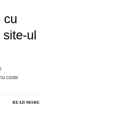
o cu
site-ul
?
 nu coste
READ MORE