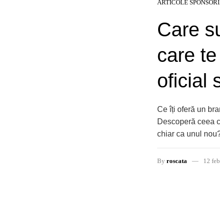
ARTICOLE SPONSOR
Care su
care te
oficial 
Ce îți oferă un b
Descoperă ceea ce
chiar ca unul nou
By
roscata
12 feb