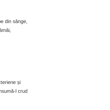
be din sânge,
lămâi,
cteriene și
consumă-l crud