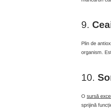
9.
Cea
Plin de antiox
organism. Est
10.
So
O
sursă exc
sprijină funcț