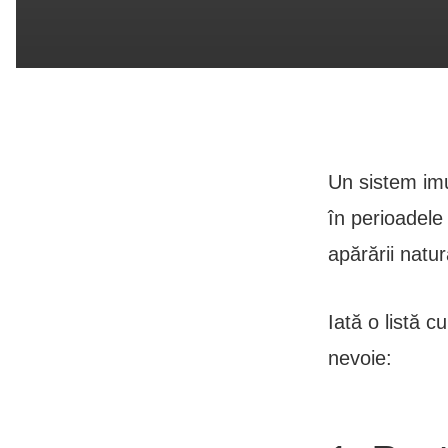
Un sistem imu
în perioadele 
apărării natu
Iată o listă c
nevoie: