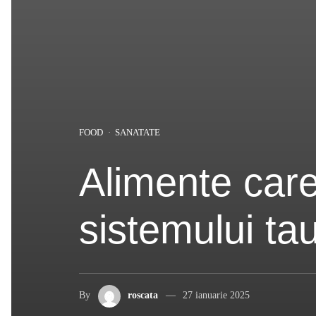
FOOD
SANATATE
Alimente car
sistemului ta
By
roscata
27 ianuarie 2025