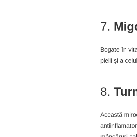
7.
Mig
Bogate în vit
pielii și a c
8.
Tur
Această mirod
antiinflamato
mâncăruri ca