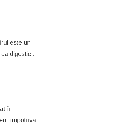
irul este un
rea digestiei.
at în
ient împotriva