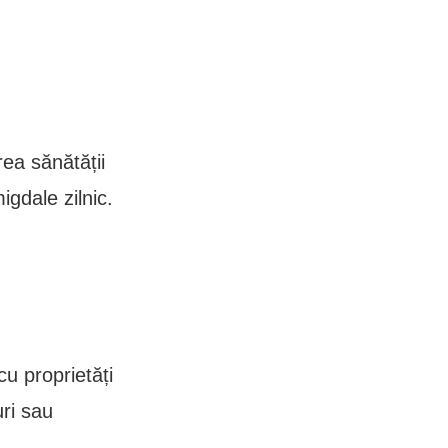
rea sănătății
igdale zilnic.
u proprietăți
uri sau