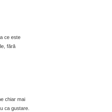
ea ce este
le, fără
ne chiar mai
au ca gustare.