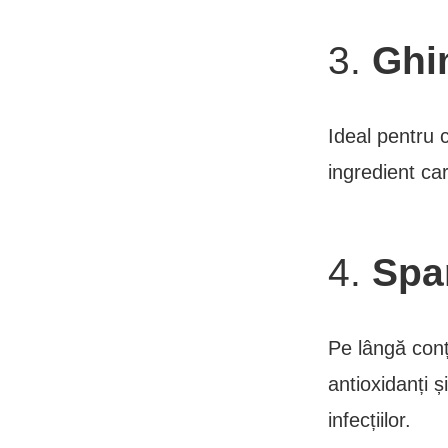
3.
Ghi
Ideal pentru c
ingredient car
4.
Spa
Pe lângă conț
antioxidanți ș
infecțiilor.