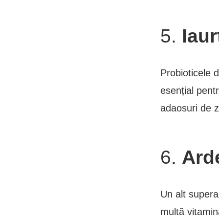
5.
Iaur
Probioticele 
esențial pentr
adaosuri de z
6.
Ard
Un alt supera
multă vitamin