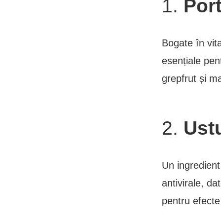
1.
Port
Bogate în vit
esențiale pen
grepfrut și ma
2.
Ust
Un ingredient 
antivirale, da
pentru efect