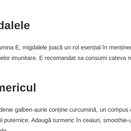
dalele
amina E, migdalele joacă un rol esențial în menține
elulelor imunitare. E recomandat sa consumi cateva m
mericul
enie galben-aurie conține curcumină, un compus c
rii puternice. Adaugă turmeric în ceaiuri, smoothie-
lde.