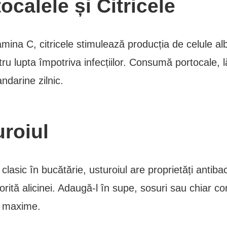
ocalele și Citricele
amina C, citricele stimulează producția de celule al
tru lupta împotriva infecțiilor. Consumă portocale, 
ndarine zilnic.
uroiul
clasic în bucătărie, usturoiul are proprietăți antiba
torită alicinei. Adaugă-l în supe, sosuri sau chiar 
e maxime.