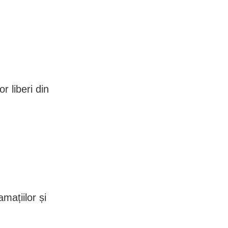
r liberi din
mațiilor și