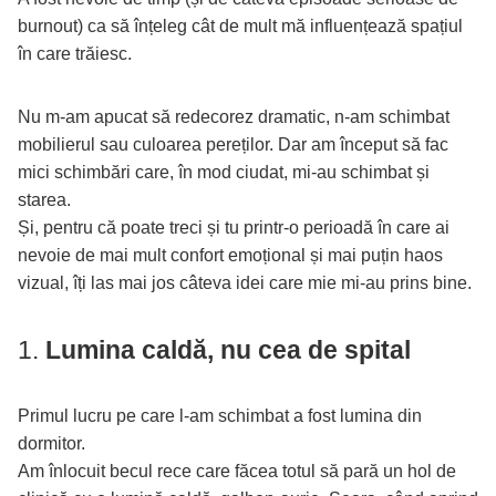
burnout) ca să înțeleg cât de mult mă influențează spațiul
în care trăiesc.
Nu m-am apucat să redecorez dramatic, n-am schimbat
mobilierul sau culoarea pereților. Dar am început să fac
mici schimbări care, în mod ciudat, mi-au schimbat și
starea.
Și, pentru că poate treci și tu printr-o perioadă în care ai
nevoie de mai mult confort emoțional și mai puțin haos
vizual, îți las mai jos câteva idei care mie mi-au prins bine.
1.
Lumina caldă, nu cea de spital
Primul lucru pe care l-am schimbat a fost lumina din
dormitor.
Am înlocuit becul rece care făcea totul să pară un hol de