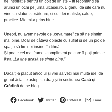
de inspirație pentru un colț de liniște – îți recomand să
arunci un ochi pe
jurnalulcasei.ro
. E genul de site care nu
vine cu sfaturi sforăitoare, ci cu idei realiste, calde,
practice. Mie mi-a prins bine.
Uneori, nu avem nevoie de „ceva mare” ca să ne simțim
mai bine. Doar de câteva obiecte cu suflet și de un pic de
spațiu să fim noi înșine, în tihnă.
Și poate cel mai frumos compliment pe care îl poți primi e
ăsta:
„La tine acasă se simte bine.”
Dacă ți-a plăcut articolul și vrei să vezi mai multe idei de
genul ăsta, te aștept cu drag și în secțiunea
Casă și
Grădină
de pe blog.
Facebook
Twitter
Pinterest
Email