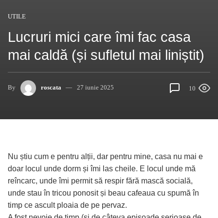
UTILE
Lucruri mici care îmi fac casa
mai caldă (și sufletul mai liniștit)
By
roscata
27 iunie 2025
10
Nu știu cum e pentru alții, dar pentru mine, casa nu mai e
doar locul unde dorm și îmi las cheile. E locul unde mă
reîncarc, unde îmi permit să respir fără mască socială,
unde stau în tricou ponosit și beau cafeaua cu spumă în
timp ce ascult ploaia de pe pervaz.
A fost nevoie de timp (și de câteva episoade serioase de