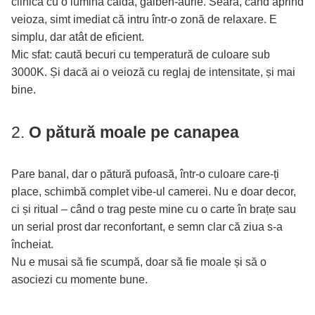
clinică cu o lumină caldă, galben-aurie. Seara, când aprind
veioza, simt imediat că intru într-o zonă de relaxare. E
simplu, dar atât de eficient.
Mic sfat: caută becuri cu temperatură de culoare sub
3000K. Și dacă ai o veioză cu reglaj de intensitate, și mai
bine.
2.
O pătură moale pe canapea
Pare banal, dar o pătură pufoasă, într-o culoare care-ți
place, schimbă complet vibe-ul camerei. Nu e doar decor,
ci și ritual – când o trag peste mine cu o carte în brațe sau
un serial prost dar reconfortant, e semn clar că ziua s-a
încheiat.
Nu e musai să fie scumpă, doar să fie moale și să o
asociezi cu momente bune.