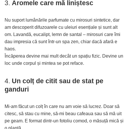
3.
Aromele care mă liniștesc
Nu suport lumânările parfumate cu mirosuri sintetice, dar
am descoperit difuzoarele cu uleiuri esențiale și sunt alt
om. Lavandă, eucalipt, lemn de santal – mirosuri care îmi
dau impresia că sunt într-un spa zen, chiar dacă afară e
haos.
Încăperea devine mai mult decât un spațiu fizic. Devine un
loc unde corpul și mintea se pot reface.
4.
Un colț de citit sau de stat pe
ganduri
Mi-am făcut un colț în care nu am voie să lucrez. Doar să
citesc, să stau cu mine, să-mi beau cafeaua sau să mă uit
pe geam. E format dintr-un fotoliu comod, o măsuță mică și
o plantă.