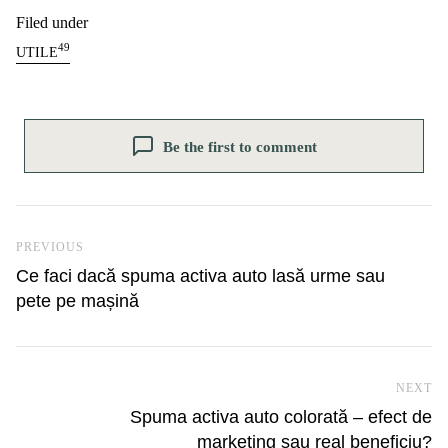
Filed under
49
UTILE
Be the first to comment
Navigare în articole
Previous Post
PREVIOUS
Ce faci dacă spuma activa auto lasă urme sau
pete pe mașină
NEXT
Ne
Spuma activa auto colorată – efect de
marketing sau real beneficiu?