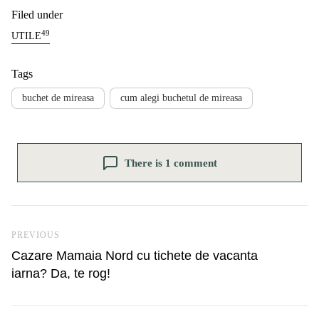
Filed under
49
UTILE
Tags
buchet de mireasa
cum alegi buchetul de mireasa
There is 1 comment
Navigare în articole
Previous Post
PREVIOUS
Cazare Mamaia Nord cu tichete de vacanta
iarna? Da, te rog!