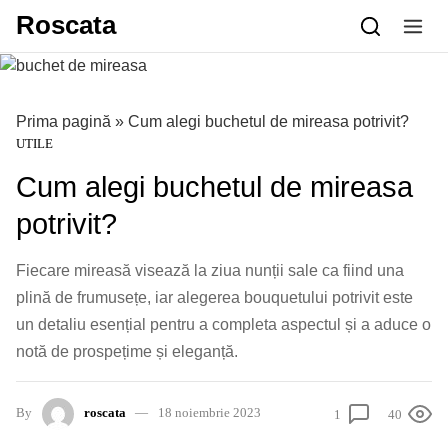
Skip to content
Roscata
Prima pagină
»
Cum alegi buchetul de mireasa potrivit?
UTILE
Cum alegi buchetul de mireasa
potrivit?
Fiecare mireasă visează la ziua nunții sale ca fiind una
plină de frumusețe, iar alegerea bouquetului potrivit este
un detaliu esențial pentru a completa aspectul și a aduce o
notă de prospețime și eleganță.
By
roscata
18 noiembrie 2023
1
40