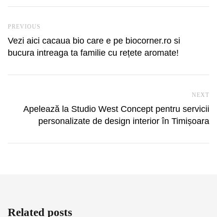
Navigare în articole
Previous Post
PREVIOUS
Vezi aici cacaua bio care e pe biocorner.ro si
bucura intreaga ta familie cu rețete aromate!
NEXT
Ne
Apelează la Studio West Concept pentru servicii
personalizate de design interior în Timișoara
Related posts