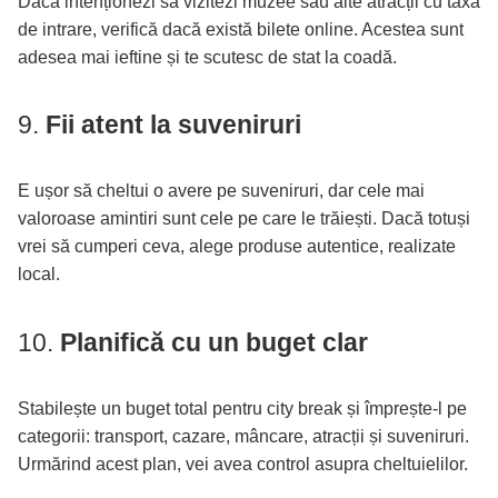
Dacă intenționezi să vizitezi muzee sau alte atracții cu taxă
de intrare, verifică dacă există bilete online. Acestea sunt
adesea mai ieftine și te scutesc de stat la coadă.
9.
Fii atent la suveniruri
E ușor să cheltui o avere pe suveniruri, dar cele mai
valoroase amintiri sunt cele pe care le trăiești. Dacă totuși
vrei să cumperi ceva, alege produse autentice, realizate
local.
10.
Planifică cu un buget clar
Stabilește un buget total pentru city break și împrește-l pe
categorii: transport, cazare, mâncare, atracții și suveniruri.
Urmărind acest plan, vei avea control asupra cheltuielilor.