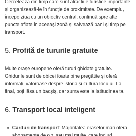
Cercetează din timp care sunt atracțiile turistice importante
și organizează-le în funcție de proximitate. De exemplu,
începe ziua cu un obiectiv central, continuă spre alte
puncte aflate în aceeași zonă și salvează bani și timp pe
transport.
5.
Profită de tururile gratuite
Multe orașe europene oferă tururi ghidate gratuite.
Ghidurile sunt de obicei foarte bine pregătite și oferă
informații valoroase despre istoria și cultura locului. La
final, poți lăsa un bacșiș, dar suma este la latitudinea ta.
6.
Transport local inteligent
Carduri de transport:
Majoritatea orașelor mari oferă
abonamente de o zi sau mai multe, care includ