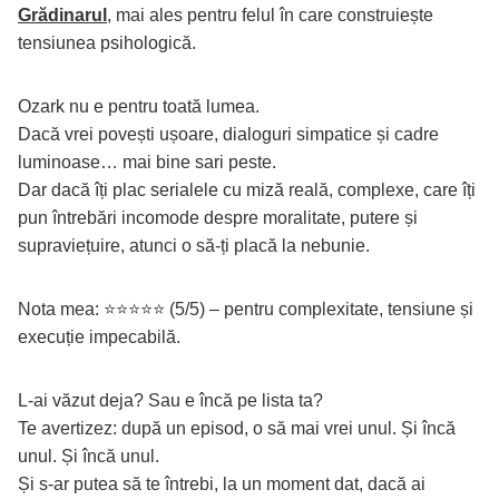
Grădinarul
, mai ales pentru felul în care construiește
tensiunea psihologică.
Ozark nu e pentru toată lumea.
Dacă vrei povești ușoare, dialoguri simpatice și cadre
luminoase… mai bine sari peste.
Dar dacă îți plac serialele cu miză reală, complexe, care îți
pun întrebări incomode despre moralitate, putere și
supraviețuire, atunci o să-ți placă la nebunie.
Nota mea: ⭐⭐⭐⭐⭐ (5/5) – pentru complexitate, tensiune și
execuție impecabilă.
L-ai văzut deja? Sau e încă pe lista ta?
Te avertizez: după un episod, o să mai vrei unul. Și încă
unul. Și încă unul.
Și s-ar putea să te întrebi, la un moment dat, dacă ai