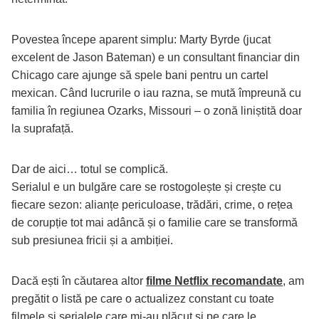
Povestea începe aparent simplu: Marty Byrde (jucat
excelent de Jason Bateman) e un consultant financiar din
Chicago care ajunge să spele bani pentru un cartel
mexican. Când lucrurile o iau razna, se mută împreună cu
familia în regiunea Ozarks, Missouri – o zonă liniștită doar
la suprafață.
Dar de aici… totul se complică.
Serialul e un bulgăre care se rostogolește și crește cu
fiecare sezon: alianțe periculoase, trădări, crime, o rețea
de corupție tot mai adâncă și o familie care se transformă
sub presiunea fricii și a ambiției.
Dacă ești în căutarea altor
filme Netflix recomandate
, am
pregătit o listă pe care o actualizez constant cu toate
filmele și serialele care mi-au plăcut și pe care le