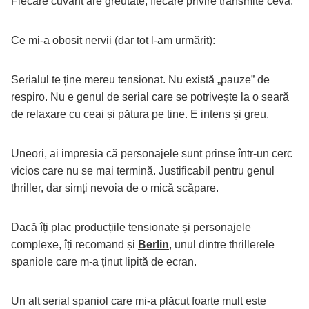
Fiecare cuvânt are greutate, fiecare privire transmite ceva.
Ce mi-a obosit nervii (dar tot l-am urmărit):
Serialul te ține mereu tensionat. Nu există „pauze” de
respiro. Nu e genul de serial care se potrivește la o seară
de relaxare cu ceai și pătura pe tine. E intens și greu.
Uneori, ai impresia că personajele sunt prinse într-un cerc
vicios care nu se mai termină. Justificabil pentru genul
thriller, dar simți nevoia de o mică scăpare.
Dacă îți plac producțiile tensionate și personajele
complexe, îți recomand și
Berlin
, unul dintre thrillerele
spaniole care m-a ținut lipită de ecran.
Un alt serial spaniol care mi-a plăcut foarte mult este