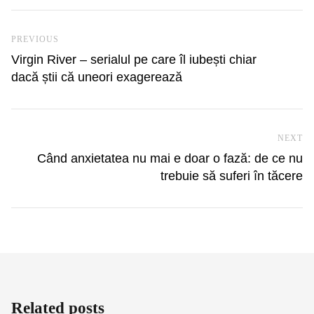
Navigare în articole
Previous Post
PREVIOUS
Virgin River – serialul pe care îl iubești chiar
dacă știi că uneori exagerează
NEXT
Ne
Când anxietatea nu mai e doar o fază: de ce nu
trebuie să suferi în tăcere
Related posts