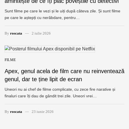
amintește de ce îți plac poveștile cu detectivi
Sunt filme pe care le vezi și le uiți după câteva zile. Și sunt filme
pe care le aștepți cu nerăbdare, pentru…
By
roscata
2 iulie 2026
FILME
Apex, genul acela de film care nu reinventează
genul, dar te ține lipit de ecran
Uneori nu ai chef de filme complicate, cu zece fire narative și
finaluri care îți dau de gândit trei zile. Uneori vrei…
By
roscata
23 iunie 2026