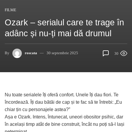
FILME
Ozark – serialul care te trage în
adânc și nu-ți mai dă drumul
By
roscata
30 septembrie 2025
30
Nu toate serialele îți oferă confort. Unele îți dau fiori. Te
încordează. Îți dau bătăi de cap și te fac să te întrebi: „Eu
chiar țin cu personajele astea?”
Așa e Ozark. Intens, întunecat, uneori obositor psihic, dar
în același timp atât de bine construit, încât nu poți să-l lași
neterminat.