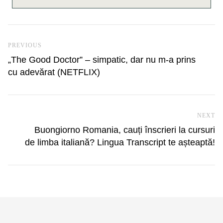
Navigare în articole
Previous Post
PREVIOUS
„The Good Doctor” – simpatic, dar nu m-a prins
cu adevărat (NETFLIX)
NEXT
Ne
Buongiorno Romania, cauți înscrieri la cursuri
de limba italiană? Lingua Transcript te așteaptă!