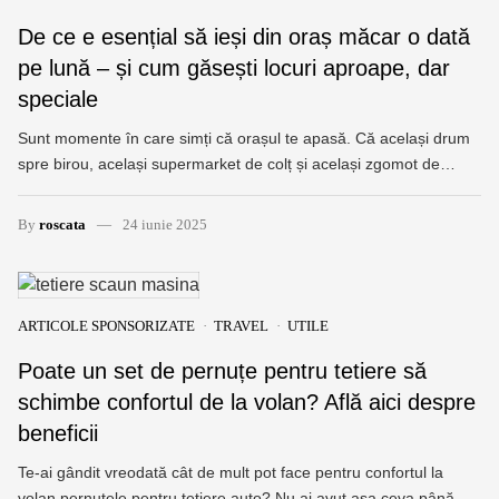
De ce e esențial să ieși din oraș măcar o dată
pe lună – și cum găsești locuri aproape, dar
speciale
Sunt momente în care simți că orașul te apasă. Că același drum
spre birou, același supermarket de colț și același zgomot de…
By
roscata
24 iunie 2025
ARTICOLE SPONSORIZATE
TRAVEL
UTILE
Poate un set de pernuțe pentru tetiere să
schimbe confortul de la volan? Află aici despre
beneficii
Te-ai gândit vreodată cât de mult pot face pentru confortul la
volan pernuțele pentru tetiere auto? Nu ai avut așa ceva până…